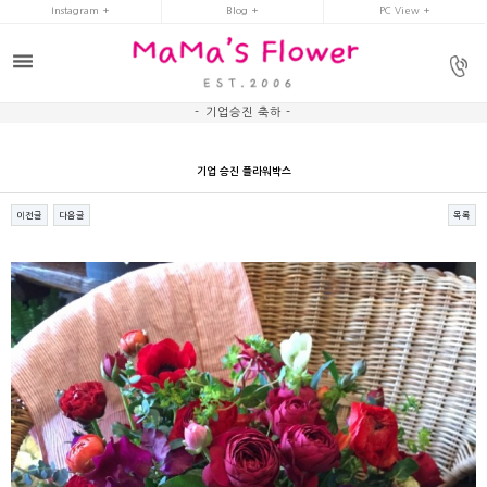
Instagram +
Blog +
PC View +
- 기업승진 축하 -
기업 승진 플라워박스
이전글
다음글
목록
본문